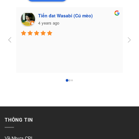
Tiến đat Wasabi (Cú mèo)
4 years ago
Côn
THÔNG TIN
Về Nhựa CPI