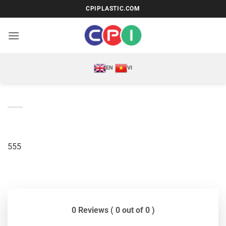
Bỏ
CPIPLASTIC.COM
qua
nội
dung
EN
VI
555
0 Reviews ( 0 out of 0 )