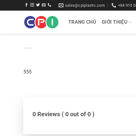
Bỏ
sales@cpiplastic.com
+84 913 0
qua
nội
TRANG CHỦ
GIỚI THIỆU
dung
555
0 Reviews ( 0 out of 0 )