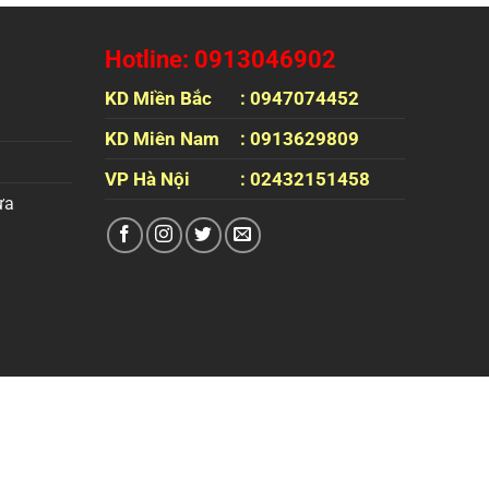
Hotline: 0913046902
KD Miền Bắc
: 0947074452
KD Miên Nam
: 0913629809
VP Hà Nội
: 02432151458
ựa