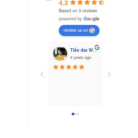
4.3
Based on 3 reviews
powered by
G
o
o
g
l
e
review us on
Tiến đat Wasabi (Cú mèo)
Vũ Văn Trư
4 years ago
7 yea
Công ty nhựa 
Nam