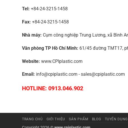
Tel:
+84-24-3215-1458
Fax:
+84-24-3215-1458
Nhà máy:
Cụm công nghiệp Trung Lương, xã Bình An,
Văn phòng TP Hồ Chí Minh:
61/45 đường TMT17, phư
Website:
www.CPIplastic.com
Email:
info@cpiplastic.com - sales@cpiplastic.com
HOTLINE: 0913.046.902
TRANG CHỦ
GIỚI THIỆU
SẢN PHẨM
BLOG
TUYỂN DỤNG
Copyright 2026 ©
www.cpiplastic.com