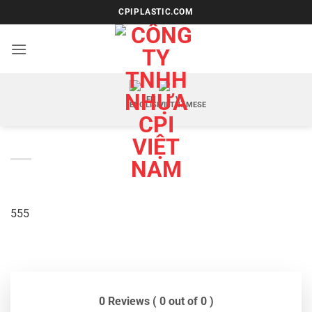
Bỏ
CPIPLASTIC.COM
qua
nội
dung
EN
VI
555
0 Reviews ( 0 out of 0 )