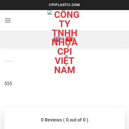
Bỏ
CPIPLASTIC.COM
qua
nội
dung
EN
VI
555
0 Reviews ( 0 out of 0 )