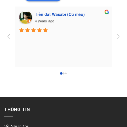
Tiến đat Wasabi (Cú mèo)
4 years ago
Côn
THÔNG TIN
Về Nhựa CPI