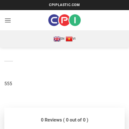
Bỏ
CPIPLASTIC.COM
qua
nội
dung
EN
VI
555
0 Reviews ( 0 out of 0 )