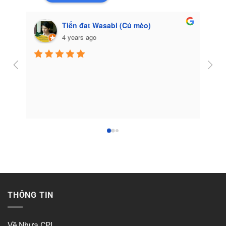
Tiến đat Wasabi (Cú mèo)
4 years ago
Côn
THÔNG TIN
Về Nhựa CPI