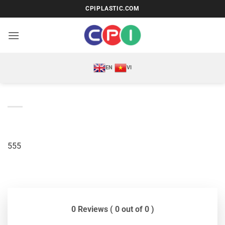
Bỏ
CPIPLASTIC.COM
qua
nội
dung
EN
VI
555
0 Reviews ( 0 out of 0 )