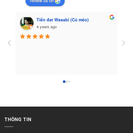
review us on
Tiến đat Wasabi (Cú mèo)
4 years ago
Côn
THÔNG TIN