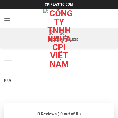
Bỏ
CPIPLASTIC.COM
qua
nội
dung
EN
VI
555
0 Reviews ( 0 out of 0 )