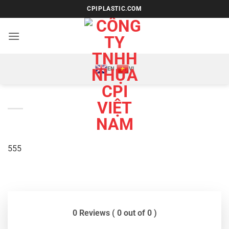
Bỏ
CPIPLASTIC.COM
qua
nội
dung
EN
VI
555
0 Reviews ( 0 out of 0 )