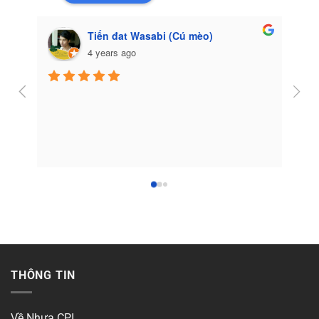
Tiến đat Wasabi (Cú mèo)
4 years ago
Côn
THÔNG TIN
Về Nhựa CPI