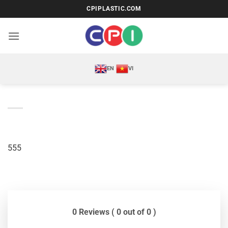
Bỏ
CPIPLASTIC.COM
qua
nội
dung
EN
VI
555
0 Reviews ( 0 out of 0 )