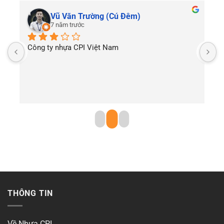
Vũ Văn Trường (Cú Đêm)
7 năm trước
Công ty nhựa CPI Việt Nam
T
THÔNG TIN
Về Nhựa CPI