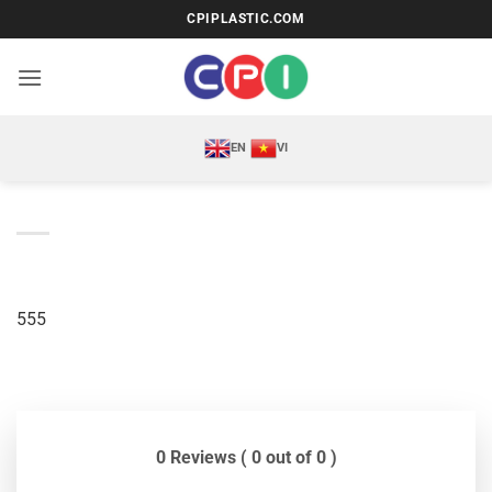
Bỏ
CPIPLASTIC.COM
qua
nội
dung
EN
VI
555
0 Reviews ( 0 out of 0 )