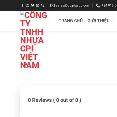
Bỏ
sales@cpiplastic.com
+84 913 0
qua
nội
TRANG CHỦ
GIỚI THIỆU
dung
555
0 Reviews ( 0 out of 0 )