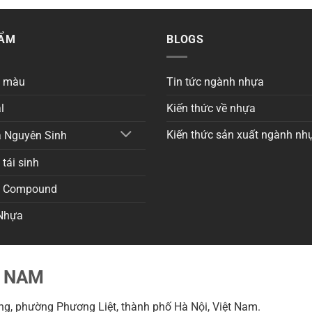
HẨM
BLOGS
a màu
Tin tức ngành nhựa
l
Kiến thức về nhựa
Kiến thức sản xuất ngành nh
 Nguyên Sinh
tái sinh
a Compound
Nhựa
T NAM
g, phường Phương Liệt, thành phố Hà Nội, Việt Nam.