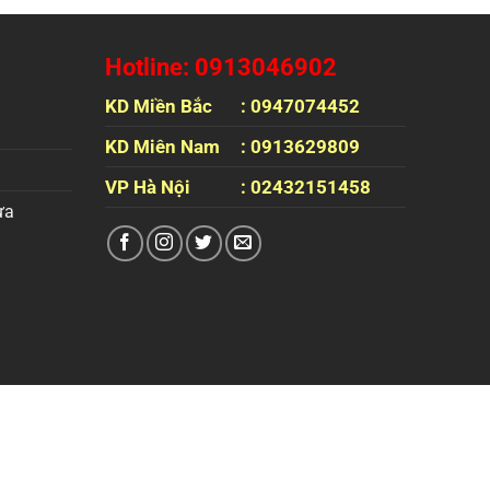
Hotline: 0913046902
KD Miền Bắc
: 0947074452
KD Miên Nam
: 0913629809
VP Hà Nội
: 02432151458
ựa