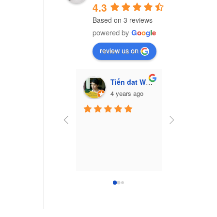
4.3
Based on 3 reviews
powered by
G
o
o
g
l
e
review us on
Tiến đat Wasabi (Cú mèo)
Vũ Văn Trư
4 years ago
7 yea
Công ty nhựa 
Nam