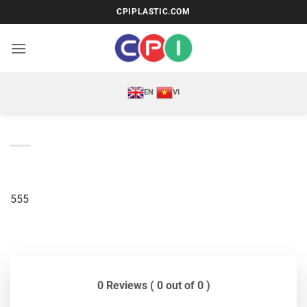
Bỏ
CPIPLASTIC.COM
qua
nội
dung
EN
VI
555
0 Reviews ( 0 out of 0 )