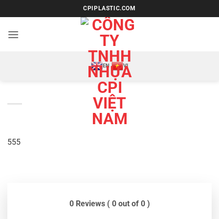
Bỏ
CPIPLASTIC.COM
qua
nội
dung
EN
VI
555
0 Reviews ( 0 out of 0 )