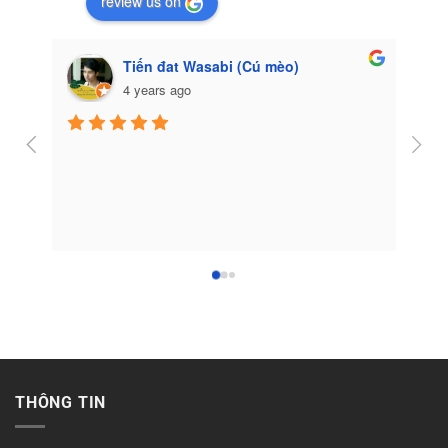
review us on
Tiến đat Wasabi (Cú mèo)
4 years ago
Côn
THÔNG TIN