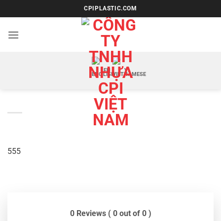
Bỏ
CPIPLASTIC.COM
qua
nội
dung
EN
VI
555
0 Reviews ( 0 out of 0 )