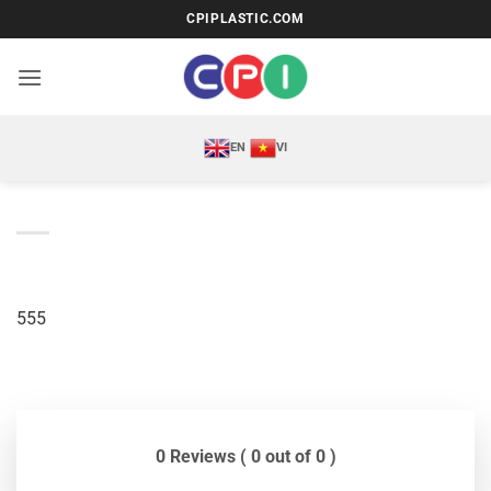
Bỏ
CPIPLASTIC.COM
qua
nội
dung
EN
VI
555
0 Reviews ( 0 out of 0 )