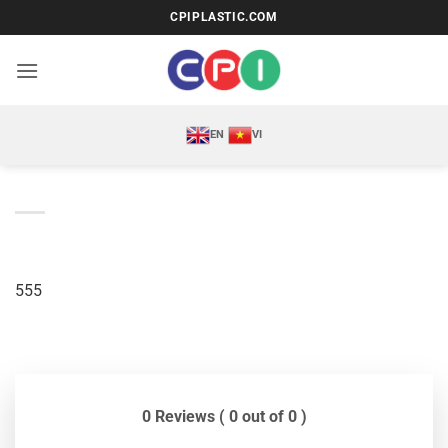
Bỏ
CPIPLASTIC.COM
qua
nội
dung
EN
VI
555
0 Reviews ( 0 out of 0 )