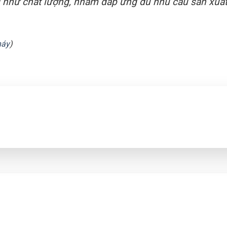
g như chất lượng, nhằm đáp ứng đủ nhu cầu sản xuất
háy
)