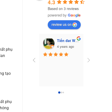
4.3
Based on 3 reviews
powered by
G
o
o
g
l
e
review us on
Tiến đat Wasabi (Cú mèo)
Vũ Văn Trư
4 years ago
7 yea
hất phụ
lan
Công ty nhựa 
Nam
ng tạo
hất phụ
phóng